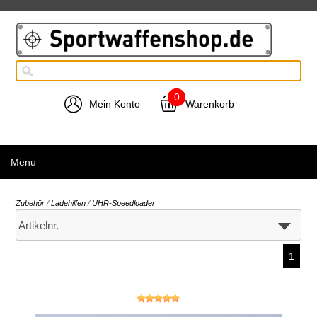
0
Mein Konto
Warenkorb
Menu
Zubehör
/
Ladehilfen
/
UHR-Speedloader
1