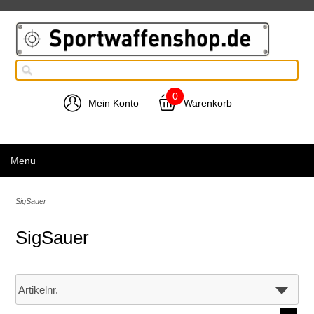
0
Mein Konto
Warenkorb
Menu
SigSauer
SigSauer