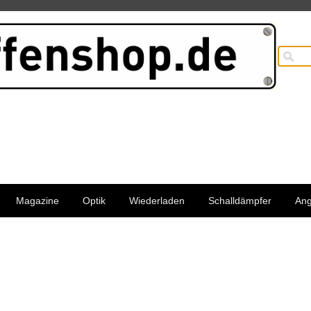
Magazine
Optik
Wiederladen
Schalldämpfer
An