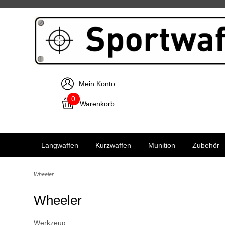
Mein Konto
0
Warenkorb
Langwaffen
Kurzwaffen
Munition
Zubehör
Wheeler
Wheeler
Werkzeug