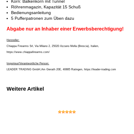
Korn: Balkenkorn mit Tunnel
Röhrenmagazin, Kapazität 15 Schuß
Bedienungsanleitung
5 Pufferpatronen zum Üben dazu
Abgabe nur an Inhaber einer Erwerbsberechtigung!
Hersteller:
Chiappa Firearms Srl, Via Milano 2, 25020 Azzano Mella (Brescia), Italien,
https://www.chiappafirearms.com/
Importeur/Verantwortliche Person:
LEADER TRADING GmbH,Am Gierath 20E, 40885 Ratingen, https://leader-trading.com
Weitere Artikel