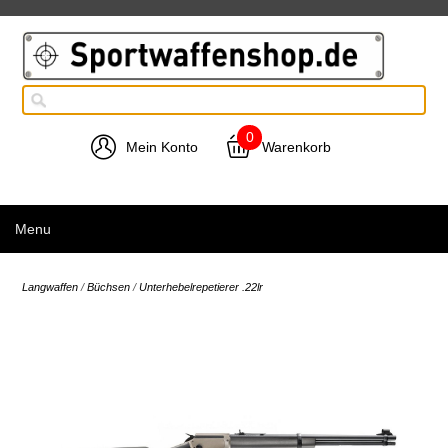
0
Mein Konto
Warenkorb
Menu
Langwaffen
/
Büchsen
/
Unterhebelrepetierer .22lr